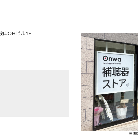
御殿山OHビル1F
三鷹