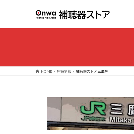
コ
ナ
ン
ビ
テ
ゲ
ン
ー
ツ
シ
へ
ョ
ス
ン
キ
に
ッ
移
プ
動
HOME
店舗情報
補聴器ストア三鷹店