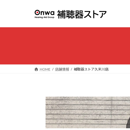
コ
ナ
ン
ビ
テ
ゲ
ン
ー
ツ
シ
へ
ョ
ス
ン
キ
に
ッ
移
プ
動
HOME
店舗情報
補聴器ストア久米川店