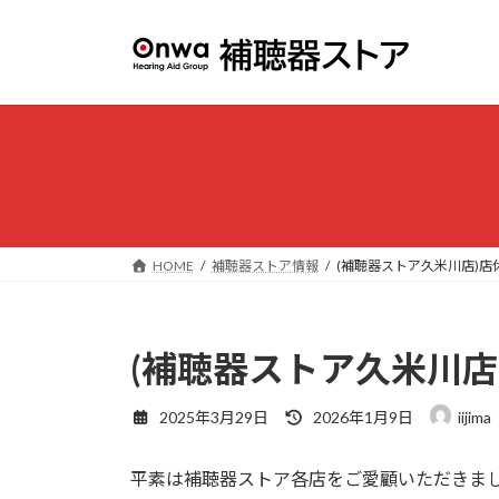
コ
ナ
ン
ビ
テ
ゲ
ン
ー
ツ
シ
へ
ョ
ス
ン
キ
に
ッ
移
プ
動
HOME
補聴器ストア情報
(補聴器ストア久米川店)店
(補聴器ストア久米川店
最
2025年3月29日
2026年1月9日
iijima
終
更
平素は補聴器ストア各店をご愛顧いただきま
新