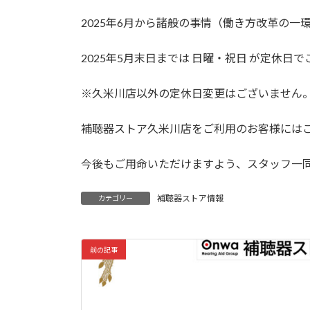
日
時
2025年6月から諸般の事情（働き方改革の
:
2025年5月末日までは 日曜・祝日 が定休日
※久米川店以外の定休日変更はございません
補聴器ストア久米川店をご利用のお客様には
今後もご用命いただけますよう、スタッフ一
補聴器ストア情報
カテゴリー
前の記事